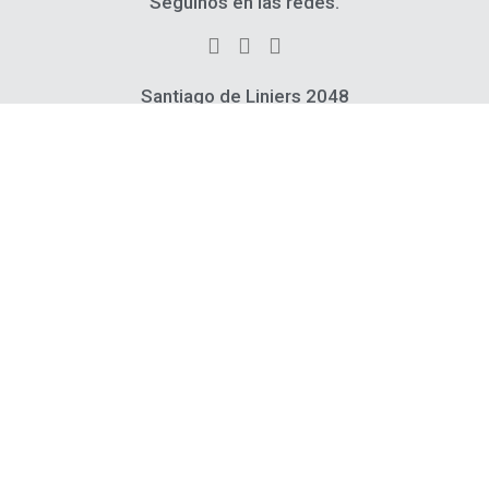
Seguinos en las redes.
Santiago de Liniers 2048
CPA B1836AED
Llavallol, Buenos Aires
República Argentina
54 911 4298 9989
54 911 4298 8118
54 911 4298 7447
54 911 3977 5808
ventas@exultt.com.ar